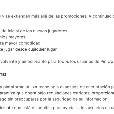
 y se extienden más allá de las promociones. A continuació
do inicial de los nuevos jugadores.
mios mayores.
ara mayor comodidad.
e jugar desde cualquier lugar.
nvolvente y emocionante para todos los usuarios de Pin Up
ino
La plataforma utiliza tecnología avanzada de encriptación p
rantiza que opera bajo regulaciones estrictas, proporciona
uego sin preocuparse por la seguridad de su información.
ficiente que está disponible para ayudar a los usuarios en 