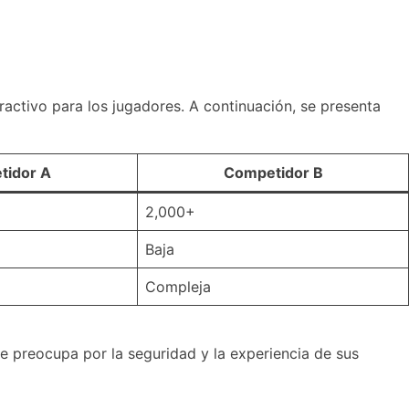
activo para los jugadores. A continuación, se presenta
tidor A
Competidor B
2,000+
Baja
Compleja
e preocupa por la seguridad y la experiencia de sus