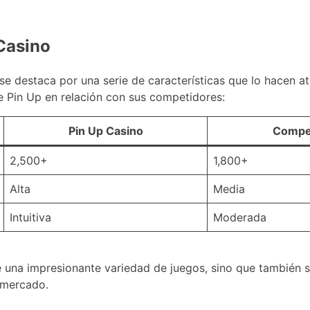
 Casino
 destaca por una serie de características que lo hacen atr
e Pin Up en relación con sus competidores:
Pin Up Casino
Compe
2,500+
1,800+
Alta
Media
Intuitiva
Moderada
 una impresionante variedad de juegos, sino que también s
l mercado.