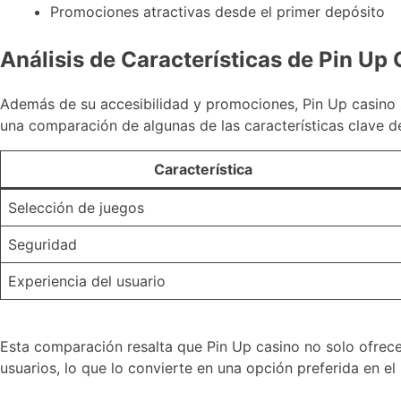
Promociones atractivas desde el primer depósito
Análisis de Características de Pin Up
Además de su accesibilidad y promociones, Pin Up casino se
una comparación de algunas de las características clave d
Característica
Selección de juegos
Seguridad
Experiencia del usuario
Esta comparación resalta que Pin Up casino no solo ofrece
usuarios, lo que lo convierte en una opción preferida en e