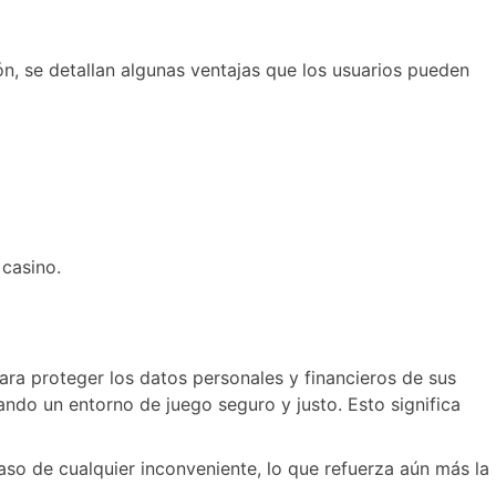
n, se detallan algunas ventajas que los usuarios pueden
 casino.
ara proteger los datos personales y financieros de sus
ndo un entorno de juego seguro y justo. Esto significa
caso de cualquier inconveniente, lo que refuerza aún más la