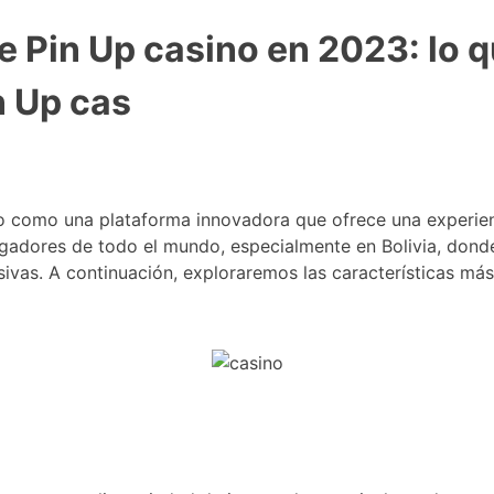
 Pin Up casino en 2023: lo q
n Up cas
do como una plataforma innovadora que ofrece una experien
ugadores de todo el mundo, especialmente en Bolivia, don
lusivas. A continuación, exploraremos las características 