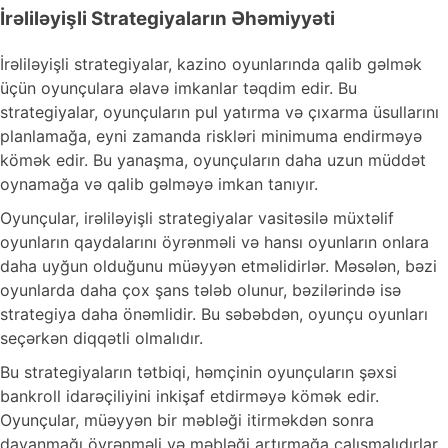
İrəliləyişli Strategiyaların Əhəmiyyəti
İrəliləyişli strategiyalar, kazino oyunlarında qalib gəlmək
üçün oyunçulara əlavə imkanlar təqdim edir. Bu
strategiyalar, oyunçuların pul yatırma və çıxarma üsullarını
planlamağa, eyni zamanda riskləri minimuma endirməyə
kömək edir. Bu yanaşma, oyunçuların daha uzun müddət
oynamağa və qalib gəlməyə imkan tanıyır.
Oyunçular, irəliləyişli strategiyalar vasitəsilə müxtəlif
oyunların qaydalarını öyrənməli və hansı oyunların onlara
daha uyğun olduğunu müəyyən etməlidirlər. Məsələn, bəzi
oyunlarda daha çox şans tələb olunur, bəzilərində isə
strategiya daha önəmlidir. Bu səbəbdən, oyunçu oyunları
seçərkən diqqətli olmalıdır.
Bu strategiyaların tətbiqi, həmçinin oyunçuların şəxsi
bankroll idarəçiliyini inkişaf etdirməyə kömək edir.
Oyunçular, müəyyən bir məbləği itirməkdən sonra
dayanmağı öyrənməli və məbləği artırmağa çalışmalıdırlar.