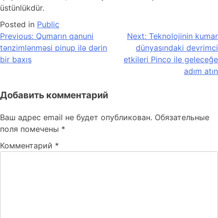
üstünlükdür.
Posted in
Public
Previous:
Qumarın qanuni
Next:
Teknolojinin kumar
tənzimlənməsi pinup ilə dərin
dünyasındaki devrimci
bir baxış
etkileri Pinco ile geleceğe
adım atın
Добавить комментарий
Ваш адрес email не будет опубликован.
Обязательные
поля помечены
*
Комментарий
*