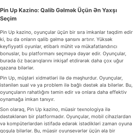
Pin Up Kazino: Qalib Gəlmək Üçün Ən Yaxşı
Seçim
Pin Up kazino, oyunçular üçün bir sıra imkanlar təqdim edir
ki, bu da onların qalib gəlmə şansını artırır. Yüksək
keyfiyyətli oyunlar, etibarlı mühit və mükafatlandırıcı
bonuslar, bu platformanı seçməyə dəyər edir. Oyunçular,
burada öz bacarıqlarını inkişaf etdirərək daha çox uğur
qazana bilərlər.
Pin Up, müştəri xidmətləri ilə də məşhurdur. Oyunçular,
istənilən sual və ya problem ilə bağlı dəstək ala bilərlər. Bu,
oyunçuların rahatlığını təmin edir və onlara daha effektiv
oynamağa imkan tanıyır.
Son olaraq, Pin Up kazino, müasir texnologiya ilə
dəstəklənən bir platformadır. Oyunçular, mobil cihazlardan
və kompüterlərdən istifadə edərək istədikləri zaman oyuna
qoşula bilərlər. Bu, müasir oyunsevərlər üçün əla bir