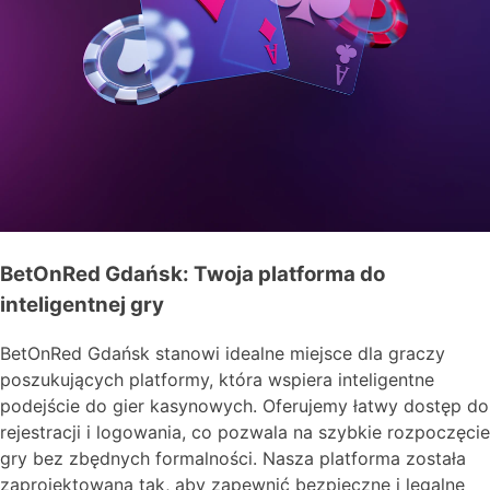
BetOnRed Gdańsk: Twoja platforma do
inteligentnej gry
BetOnRed Gdańsk stanowi idealne miejsce dla graczy
poszukujących platformy, która wspiera inteligentne
podejście do gier kasynowych. Oferujemy łatwy dostęp do
rejestracji i logowania, co pozwala na szybkie rozpoczęcie
gry bez zbędnych formalności. Nasza platforma została
zaprojektowana tak, aby zapewnić bezpieczne i legalne