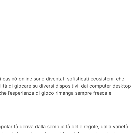
 casinò online sono diventati sofisticati ecosistemi che
ilità di giocare su diversi dispositivi, dai computer desktop
che l’esperienza di gioco rimanga sempre fresca e
larità deriva dalla semplicità delle regole, dalla varietà