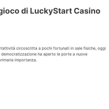
a gioco di LuckyStart Casino
ttività circoscritta a pochi fortunati in sale fisiche, oggi
sta democratizzazione ha aperto le porte a nuove
 primaria importanza.