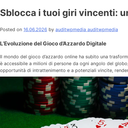
Sblocca i tuoi giri vincenti:
Posted on
16.06.2026
by
auditwpmedia auditwpmedia
L’Evoluzione del Gioco d’Azzardo Digitale
Il mondo del gioco d’azzardo online ha subito una trasformaz
è accessibile a milioni di persone da ogni angolo del globo
opportunità di intrattenimento e a potenziali vincite, rend