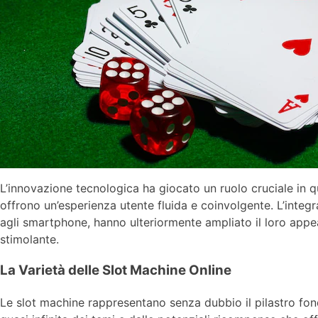
L’innovazione tecnologica ha giocato un ruolo cruciale in q
offrono un’esperienza utente fluida e coinvolgente. L’integr
agli smartphone, hanno ulteriormente ampliato il loro app
stimolante.
La Varietà delle Slot Machine Online
Le slot machine rappresentano senza dubbio il pilastro fond