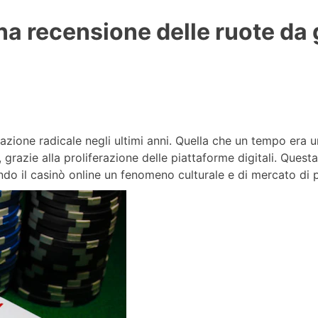
 una recensione delle ruote d
ione radicale negli ultimi anni. Quella che un tempo era un’a
, grazie alla proliferazione delle piattaforme digitali. Que
endo il casinò online un fenomeno culturale e di mercato di