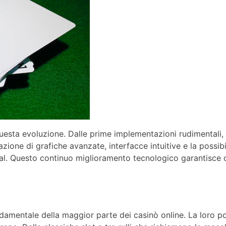
uesta evoluzione. Dalle prime implementazioni rudimentali, i
azione di grafiche avanzate, interfacce intuitive e la possib
eal. Questo continuo miglioramento tecnologico garantisce 
amentale della maggior parte dei casinò online. La loro popo