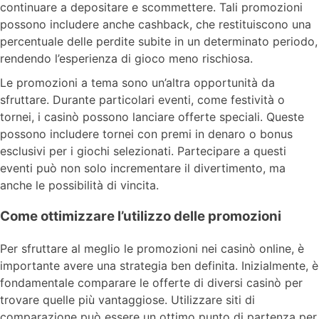
continuare a depositare e scommettere. Tali promozioni
possono includere anche cashback, che restituiscono una
percentuale delle perdite subite in un determinato periodo,
rendendo l’esperienza di gioco meno rischiosa.
Le promozioni a tema sono un’altra opportunità da
sfruttare. Durante particolari eventi, come festività o
tornei, i casinò possono lanciare offerte speciali. Queste
possono includere tornei con premi in denaro o bonus
esclusivi per i giochi selezionati. Partecipare a questi
eventi può non solo incrementare il divertimento, ma
anche le possibilità di vincita.
Come ottimizzare l’utilizzo delle promozioni
Per sfruttare al meglio le promozioni nei casinò online, è
importante avere una strategia ben definita. Inizialmente, è
fondamentale comparare le offerte di diversi casinò per
trovare quelle più vantaggiose. Utilizzare siti di
comparazione può essere un ottimo punto di partenza per