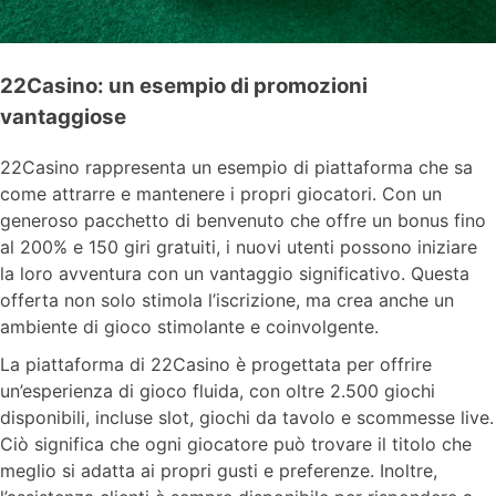
22Casino: un esempio di promozioni
vantaggiose
22Casino rappresenta un esempio di piattaforma che sa
come attrarre e mantenere i propri giocatori. Con un
generoso pacchetto di benvenuto che offre un bonus fino
al 200% e 150 giri gratuiti, i nuovi utenti possono iniziare
la loro avventura con un vantaggio significativo. Questa
offerta non solo stimola l’iscrizione, ma crea anche un
ambiente di gioco stimolante e coinvolgente.
La piattaforma di 22Casino è progettata per offrire
un’esperienza di gioco fluida, con oltre 2.500 giochi
disponibili, incluse slot, giochi da tavolo e scommesse live.
Ciò significa che ogni giocatore può trovare il titolo che
meglio si adatta ai propri gusti e preferenze. Inoltre,