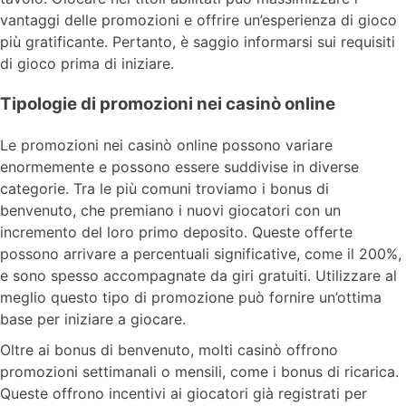
vantaggi delle promozioni e offrire un’esperienza di gioco
più gratificante. Pertanto, è saggio informarsi sui requisiti
di gioco prima di iniziare.
Tipologie di promozioni nei casinò online
Le promozioni nei casinò online possono variare
enormemente e possono essere suddivise in diverse
categorie. Tra le più comuni troviamo i bonus di
benvenuto, che premiano i nuovi giocatori con un
incremento del loro primo deposito. Queste offerte
possono arrivare a percentuali significative, come il 200%,
e sono spesso accompagnate da giri gratuiti. Utilizzare al
meglio questo tipo di promozione può fornire un’ottima
base per iniziare a giocare.
Oltre ai bonus di benvenuto, molti casinò offrono
promozioni settimanali o mensili, come i bonus di ricarica.
Queste offrono incentivi ai giocatori già registrati per