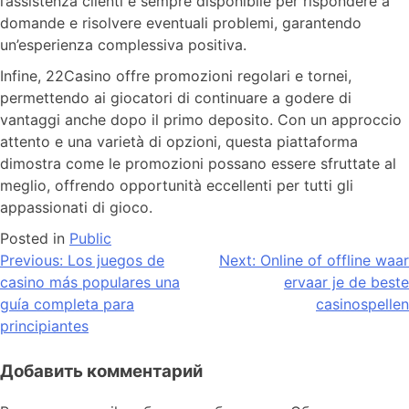
l’assistenza clienti è sempre disponibile per rispondere a
domande e risolvere eventuali problemi, garantendo
un’esperienza complessiva positiva.
Infine, 22Casino offre promozioni regolari e tornei,
permettendo ai giocatori di continuare a godere di
vantaggi anche dopo il primo deposito. Con un approccio
attento e una varietà di opzioni, questa piattaforma
dimostra come le promozioni possano essere sfruttate al
meglio, offrendo opportunità eccellenti per tutti gli
appassionati di gioco.
Posted in
Public
Previous:
Los juegos de
Next:
Online of offline waar
casino más populares una
ervaar je de beste
guía completa para
casinospellen
principiantes
Добавить комментарий