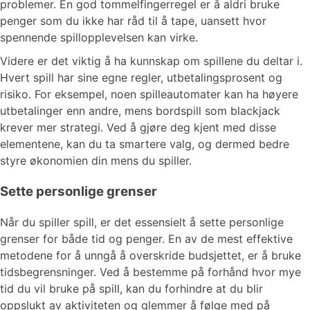
problemer. En god tommelfingerregel er å aldri bruke
penger som du ikke har råd til å tape, uansett hvor
spennende spillopplevelsen kan virke.
Videre er det viktig å ha kunnskap om spillene du deltar i.
Hvert spill har sine egne regler, utbetalingsprosent og
risiko. For eksempel, noen spilleautomater kan ha høyere
utbetalinger enn andre, mens bordspill som blackjack
krever mer strategi. Ved å gjøre deg kjent med disse
elementene, kan du ta smartere valg, og dermed bedre
styre økonomien din mens du spiller.
Sette personlige grenser
Når du spiller spill, er det essensielt å sette personlige
grenser for både tid og penger. En av de mest effektive
metodene for å unngå å overskride budsjettet, er å bruke
tidsbegrensninger. Ved å bestemme på forhånd hvor mye
tid du vil bruke på spill, kan du forhindre at du blir
oppslukt av aktiviteten og glemmer å følge med på