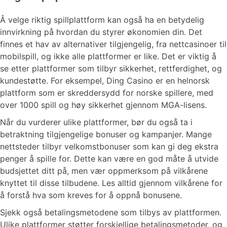
Å velge riktig spillplattform kan også ha en betydelig
innvirkning på hvordan du styrer økonomien din. Det
finnes et hav av alternativer tilgjengelig, fra nettcasinoer til
mobilspill, og ikke alle plattformer er like. Det er viktig å
se etter plattformer som tilbyr sikkerhet, rettferdighet, og
kundestøtte. For eksempel, Ding Casino er en helnorsk
plattform som er skreddersydd for norske spillere, med
over 1000 spill og høy sikkerhet gjennom MGA-lisens.
Når du vurderer ulike plattformer, bør du også ta i
betraktning tilgjengelige bonuser og kampanjer. Mange
nettsteder tilbyr velkomstbonuser som kan gi deg ekstra
penger å spille for. Dette kan være en god måte å utvide
budsjettet ditt på, men vær oppmerksom på vilkårene
knyttet til disse tilbudene. Les alltid gjennom vilkårene for
å forstå hva som kreves for å oppnå bonusene.
Sjekk også betalingsmetodene som tilbys av plattformen.
Ulike plattformer støtter forskjellige betalingsmetoder, og