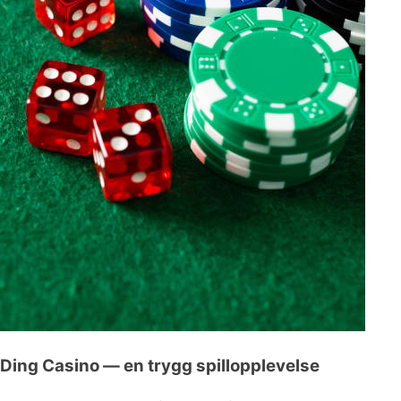
Ding Casino — en trygg spillopplevelse