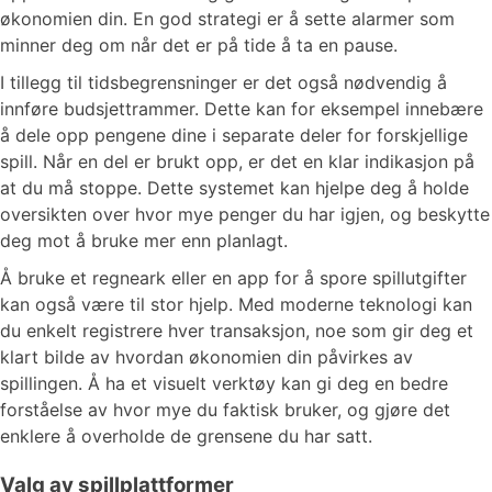
økonomien din. En god strategi er å sette alarmer som
minner deg om når det er på tide å ta en pause.
I tillegg til tidsbegrensninger er det også nødvendig å
innføre budsjettrammer. Dette kan for eksempel innebære
å dele opp pengene dine i separate deler for forskjellige
spill. Når en del er brukt opp, er det en klar indikasjon på
at du må stoppe. Dette systemet kan hjelpe deg å holde
oversikten over hvor mye penger du har igjen, og beskytte
deg mot å bruke mer enn planlagt.
Å bruke et regneark eller en app for å spore spillutgifter
kan også være til stor hjelp. Med moderne teknologi kan
du enkelt registrere hver transaksjon, noe som gir deg et
klart bilde av hvordan økonomien din påvirkes av
spillingen. Å ha et visuelt verktøy kan gi deg en bedre
forståelse av hvor mye du faktisk bruker, og gjøre det
enklere å overholde de grensene du har satt.
Valg av spillplattformer