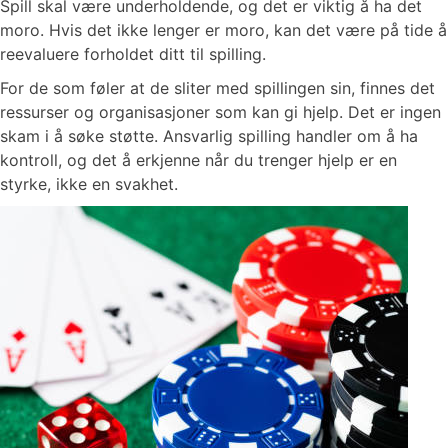
Spill skal være underholdende, og det er viktig å ha det
moro. Hvis det ikke lenger er moro, kan det være på tide å
reevaluere forholdet ditt til spilling.
For de som føler at de sliter med spillingen sin, finnes det
ressurser og organisasjoner som kan gi hjelp. Det er ingen
skam i å søke støtte. Ansvarlig spilling handler om å ha
kontroll, og det å erkjenne når du trenger hjelp er en
styrke, ikke en svakhet.