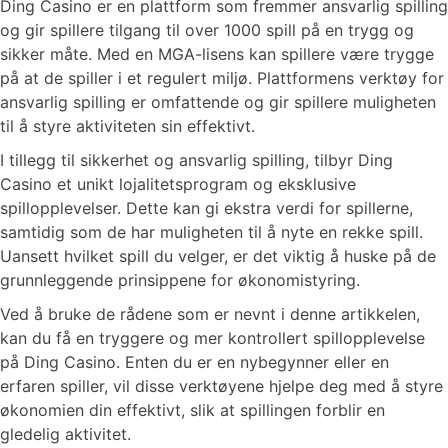
Ding Casino er en plattform som fremmer ansvarlig spilling
og gir spillere tilgang til over 1000 spill på en trygg og
sikker måte. Med en MGA-lisens kan spillere være trygge
på at de spiller i et regulert miljø. Plattformens verktøy for
ansvarlig spilling er omfattende og gir spillere muligheten
til å styre aktiviteten sin effektivt.
I tillegg til sikkerhet og ansvarlig spilling, tilbyr Ding
Casino et unikt lojalitetsprogram og eksklusive
spillopplevelser. Dette kan gi ekstra verdi for spillerne,
samtidig som de har muligheten til å nyte en rekke spill.
Uansett hvilket spill du velger, er det viktig å huske på de
grunnleggende prinsippene for økonomistyring.
Ved å bruke de rådene som er nevnt i denne artikkelen,
kan du få en tryggere og mer kontrollert spillopplevelse
på Ding Casino. Enten du er en nybegynner eller en
erfaren spiller, vil disse verktøyene hjelpe deg med å styre
økonomien din effektivt, slik at spillingen forblir en
gledelig aktivitet.