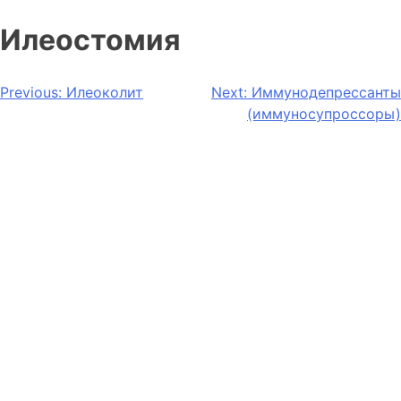
Илеостомия
Previous:
Илеоколит
Next:
Иммунодепрессанты
(иммуносупроссоры)