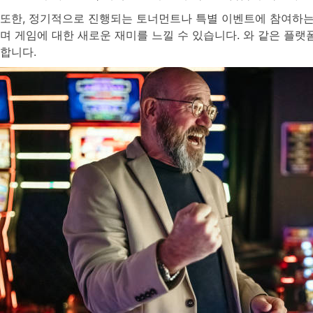
또한, 정기적으로 진행되는 토너먼트나 특별 이벤트에 참여하는
며 게임에 대한 새로운 재미를 느낄 수 있습니다. 와 같은 플
합니다.