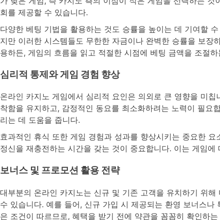
가 낮은 게임, 즉 카지노 측의 이점이 적은 게임을 선택하는 것
회를 제공할 수 있습니다.
다양한 베팅 기법을 활용하는 것도 승률을 높이는 데 기여할 수
지만 이러한 시스템들도 무한한 자금이나 완벽한 승률을 보장하지
용하든, 게임의 흐름을 읽고 적절한 시점에 베팅 금액을 조절하
심리적 통제와 게임 경험 향상
온라인 카지노 게임에서 심리적 요인은 의외로 큰 영향을 미칩니
착함을 유지하고, 감정적인 동요를 최소화하려는 노력이 필요합니
리는 데 도움을 줍니다.
효과적인 휴식 또한 게임 경험과 성과를 향상시키는 중요한 요
정신을 재충전하는 시간을 갖는 것이 중요합니다. 이는 게임에 
보너스 및 프로모션 활용 전략
대부분의 온라인 카지노는 신규 및 기존 고객을 유치하기 위해
수 있습니다. 예를 들어, 신규 가입 시 제공되는 환영 보너스나
은 조건이 따르므로, 혜택을 받기 전에 약관을 꼼꼼히 확인하는