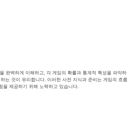
을 완벽하게 이해하고, 각 게임의 확률과 통계적 특성을 파악하
하는 것이 유리합니다. 이러한 사전 지식과 준비는 게임의 흐름
험을 제공하기 위해 노력하고 있습니다.