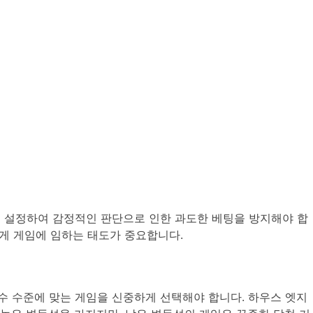
를 설정하여 감정적인 판단으로 인한 과도한 베팅을 방지해야 합
게 게임에 임하는 태도가 중요합니다.
수 수준에 맞는 게임을 신중하게 선택해야 합니다. 하우스 엣지