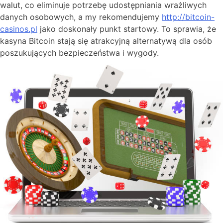
walut, co eliminuje potrzebę udostępniania wrażliwych
danych osobowych, a my rekomendujemy
http://bitcoin-
casinos.pl
jako doskonały punkt startowy. To sprawia, że
kasyna Bitcoin stają się atrakcyjną alternatywą dla osób
poszukujących bezpieczeństwa i wygody.