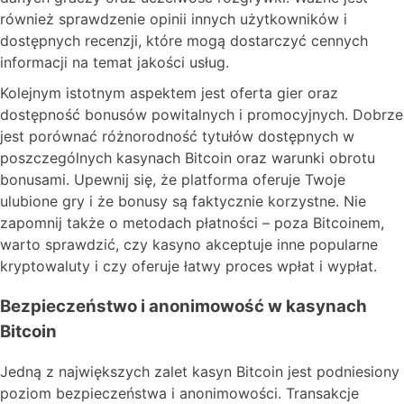
również sprawdzenie opinii innych użytkowników i
dostępnych recenzji, które mogą dostarczyć cennych
informacji na temat jakości usług.
Kolejnym istotnym aspektem jest oferta gier oraz
dostępność bonusów powitalnych i promocyjnych. Dobrze
jest porównać różnorodność tytułów dostępnych w
poszczególnych kasynach Bitcoin oraz warunki obrotu
bonusami. Upewnij się, że platforma oferuje Twoje
ulubione gry i że bonusy są faktycznie korzystne. Nie
zapomnij także o metodach płatności – poza Bitcoinem,
warto sprawdzić, czy kasyno akceptuje inne popularne
kryptowaluty i czy oferuje łatwy proces wpłat i wypłat.
Bezpieczeństwo i anonimowość w kasynach
Bitcoin
Jedną z największych zalet kasyn Bitcoin jest podniesiony
poziom bezpieczeństwa i anonimowości. Transakcje