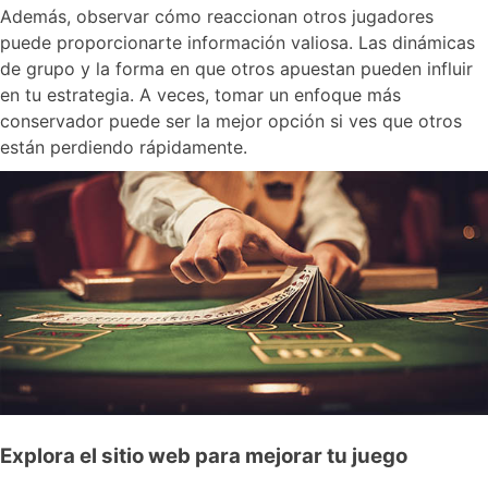
Además, observar cómo reaccionan otros jugadores
puede proporcionarte información valiosa. Las dinámicas
de grupo y la forma en que otros apuestan pueden influir
en tu estrategia. A veces, tomar un enfoque más
conservador puede ser la mejor opción si ves que otros
están perdiendo rápidamente.
Explora el sitio web para mejorar tu juego