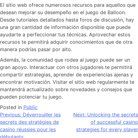
El sitio web ofrece numerosos recursos para aquellos que
desean mejorar su desempeño en el juego de Balloon.
Desde tutoriales detallados hasta foros de discusión, hay
una gran cantidad de información disponible que puede
ayudarte a perfeccionar tus técnicas. Aprovechar estos
recursos te permitirá adquirir conocimientos que de otra
manera podrías pasar por alto.
Además, la comunidad que rodea al juego puede ser un
gran apoyo. Interactuar con otros jugadores te permitirá
compartir estrategias, aprender de experiencias ajenas y
encontrar motivación. Visitar el sitio web regularmente te
mantendrá actualizado sobre novedades y consejos que
pueden potenciar tu juego.
Posted in
Public
Previous:
Déverrouiller les
Next:
Unlocking the secrets
secrets des stratégies de
of successful casino
casino réussies pour les
strategies for every player
débutants