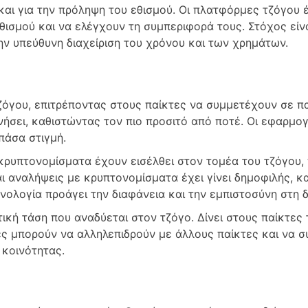
και για την πρόληψη του εθισμού. Οι πλατφόρμες τζόγου 
θισμού και να ελέγχουν τη συμπεριφορά τους. Στόχος είν
ην υπεύθυνη διαχείριση του χρόνου και των χρημάτων.
όγου, επιτρέποντας στους παίκτες να συμμετέχουν σε παι
νήσει, καθιστώντας τον πιο προσιτό από ποτέ. Οι εφαρμογ
πάσα στιγμή.
οι κρυπτονομίσματα έχουν εισέλθει στον τομέα του τζόγο
ι αναλήψεις με κρυπτονομίσματα έχει γίνει δημοφιλής, κ
ολογία προάγει την διαφάνεια και την εμπιστοσύνη στη δ
ική τάση που αναδύεται στον τζόγο. Δίνει στους παίκτες 
τες μπορούν να αλληλεπιδρούν με άλλους παίκτες και να σ
 κοινότητας.