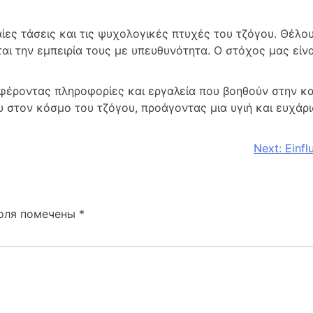
ίες τάσεις και τις ψυχολογικές πτυχές του τζόγου. Θέλου
νται την εμπειρία τους με υπευθυνότητα. Ο στόχος μας εί
σφέροντας πληροφορίες και εργαλεία που βοηθούν στην κ
υ στον κόσμο του τζόγου, προάγοντας μια υγιή και ευχάρι
Next:
Einfl
поля помечены
*