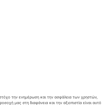
στόχο την ενημέρωση και την ασφάλεια των χρηστών,
οσοχή μας στη διαφάνεια και την αξιοπιστία είναι αυτό