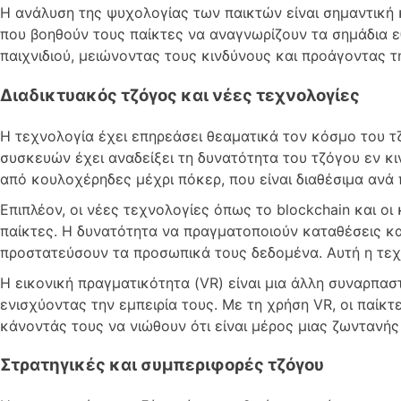
Η ανάλυση της ψυχολογίας των παικτών είναι σημαντική 
που βοηθούν τους παίκτες να αναγνωρίζουν τα σημάδια ε
παιχνιδιού, μειώνοντας τους κινδύνους και προάγοντας τ
Διαδικτυακός τζόγος και νέες τεχνολογίες
Η τεχνολογία έχει επηρεάσει θεαματικά τον κόσμο του τζ
συσκευών έχει αναδείξει τη δυνατότητα του τζόγου εν κι
από κουλοχέρηδες μέχρι πόκερ, που είναι διαθέσιμα ανά 
Επιπλέον, οι νέες τεχνολογίες όπως το blockchain και 
παίκτες. Η δυνατότητα να πραγματοποιούν καταθέσεις κα
προστατεύσουν τα προσωπικά τους δεδομένα. Αυτή η τεχν
Η εικονική πραγματικότητα (VR) είναι μια άλλη συναρπαστ
ενισχύοντας την εμπειρία τους. Με τη χρήση VR, οι παίκ
κάνοντάς τους να νιώθουν ότι είναι μέρος μιας ζωντανής
Στρατηγικές και συμπεριφορές τζόγου