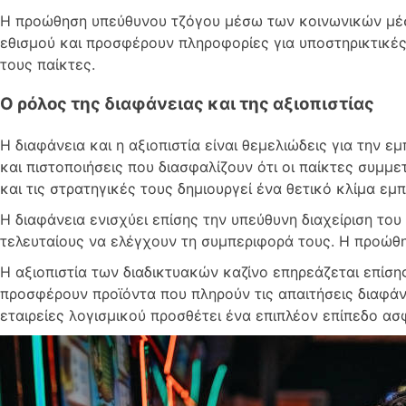
Η προώθηση υπεύθυνου τζόγου μέσω των κοινωνικών μέσω
εθισμού και προσφέρουν πληροφορίες για υποστηρικτικές 
τους παίκτες.
Ο ρόλος της διαφάνειας και της αξιοπιστίας
Η διαφάνεια και η αξιοπιστία είναι θεμελιώδεις για την
και πιστοποιήσεις που διασφαλίζουν ότι οι παίκτες συμμ
και τις στρατηγικές τους δημιουργεί ένα θετικό κλίμα εμ
Η διαφάνεια ενισχύει επίσης την υπεύθυνη διαχείριση τ
τελευταίους να ελέγχουν τη συμπεριφορά τους. Η προώθ
Η αξιοπιστία των διαδικτυακών καζίνο επηρεάζεται επίσ
προσφέρουν προϊόντα που πληρούν τις απαιτήσεις διαφάνε
εταιρείες λογισμικού προσθέτει ένα επιπλέον επίπεδο ασ