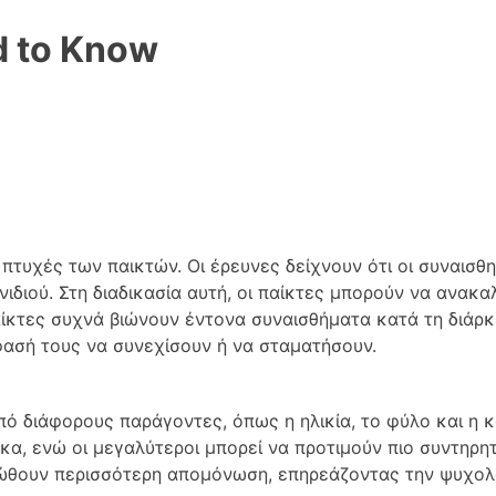
d to Know
ς πτυχές των παικτών. Οι έρευνες δείχνουν ότι οι συναισ
ιδιού. Στη διαδικασία αυτή, οι παίκτες μπορούν να ανακ
ίκτες συχνά βιώνουν έντονα συναισθήματα κατά τη διάρκει
φασή τους να συνεχίσουν ή να σταματήσουν.
πό διάφορους παράγοντες, όπως η ηλικία, το φύλο και η κ
σκα, ενώ οι μεγαλύτεροι μπορεί να προτιμούν πιο συντηρητ
ιώθουν περισσότερη απομόνωση, επηρεάζοντας την ψυχολογ