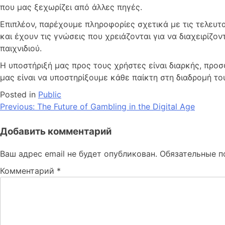
που μας ξεχωρίζει από άλλες πηγές.
Επιπλέον, παρέχουμε πληροφορίες σχετικά με τις τελευτα
και έχουν τις γνώσεις που χρειάζονται για να διαχειρίζο
παιχνιδιού.
Η υποστήριξή μας προς τους χρήστες είναι διαρκής, προ
μας είναι να υποστηρίξουμε κάθε παίκτη στη διαδρομή το
Posted in
Public
Previous:
The Future of Gambling in the Digital Age
Добавить комментарий
Ваш адрес email не будет опубликован.
Обязательные 
Комментарий
*