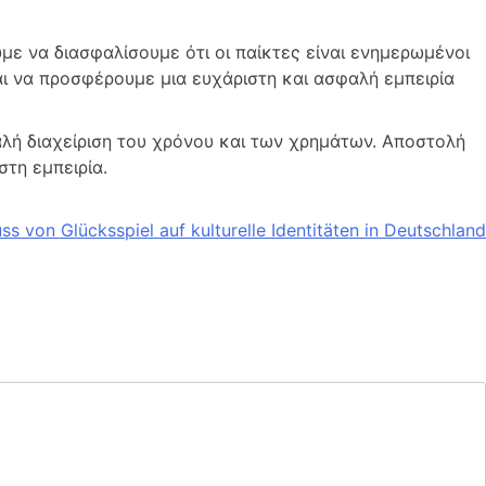
με να διασφαλίσουμε ότι οι παίκτες είναι ενημερωμένοι
ναι να προσφέρουμε μια ευχάριστη και ασφαλή εμπειρία
αλή διαχείριση του χρόνου και των χρημάτων. Αποστολή
στη εμπειρία.
uss von Glücksspiel auf kulturelle Identitäten in Deutschland