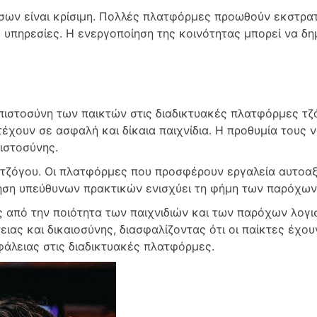
ν είναι κρίσιμη. Πολλές πλατφόρμες προωθούν εκστρατε
υπηρεσίες. Η ενεργοποίηση της κοινότητας μπορεί να δημ
 εμπιστοσύνη των παικτών στις διαδικτυακές πλατφόρμες 
ετέχουν σε ασφαλή και δίκαια παιχνίδια. Η προθυμία τους
πιστοσύνης.
ου τζόγου. Οι πλατφόρμες που προσφέρουν εργαλεία αυτοα
ηση υπεύθυνων πρακτικών ενισχύει τη φήμη των παρόχων
ης από την ποιότητα των παιχνιδιών και των παρόχων λογ
ιας και δικαιοσύνης, διασφαλίζοντας ότι οι παίκτες έχου
φάλειας στις διαδικτυακές πλατφόρμες.