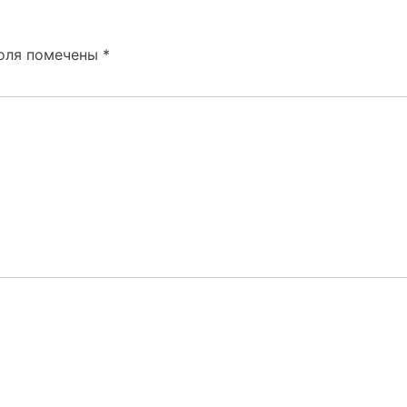
поля помечены
*