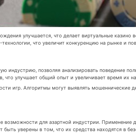
ождения улучшается, что делает виртуальные казино в
технологии, что увеличит конкуренцию на рынке и пов
ную индустрию, позволяя анализировать поведение пол
, что улучшает общий опыт и увеличивает время их на
ности игр. Алгоритмы могут выявлять мошеннические д
е возможности для азартной индустрии. Применение д
 быть уверены в том, что их средства находятся в без