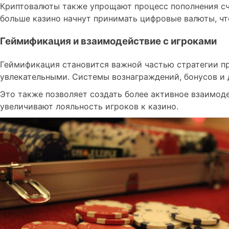
Криптовалюты также упрощают процесс пополнения сче
больше казино начнут принимать цифровые валюты, чт
Геймификация и взаимодействие с игроками
Геймификация становится важной частью стратегии при
увлекательными. Системы вознаграждений, бонусов и
Это также позволяет создать более активное взаимо
увеличивают лояльность игроков к казино.