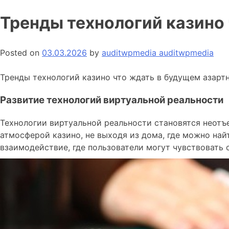
Тренды технологий казино
Posted on
03.03.2026
by
auditwpmedia auditwpmedia
Тренды технологий казино что ждать в будущем азарт
Развитие технологий виртуальной реальности
Технологии виртуальной реальности становятся неот
атмосферой казино, не выходя из дома, где можно на
взаимодействие, где пользователи могут чувствовать 