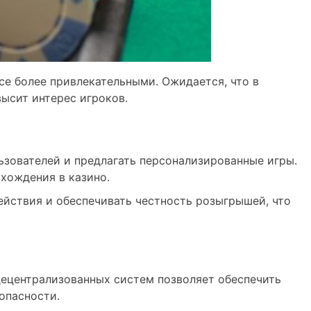
се более привлекательными. Ожидается, что в
ысит интерес игроков.
ьзователей и предлагать персонализированные игры.
хождения в казино.
ействия и обеспечивать честность розыгрышей, что
ецентрализованных систем позволяет обеспечить
опасности.