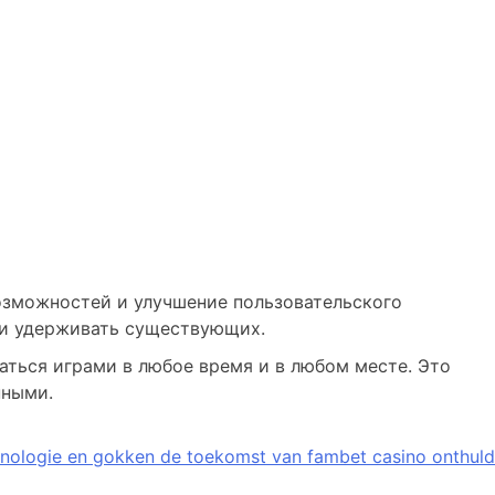
озможностей и улучшение пользовательского
 и удерживать существующих.
ться играми в любое время и в любом месте. Это
пными.
nologie en gokken de toekomst van fambet casino onthuld