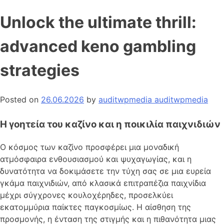
Unlock the ultimate thrill:
advanced keno gambling
strategies
Posted on
26.06.2026
by
auditwpmedia auditwpmedia
Η γοητεία του καζίνο και η ποικιλία παιχνιδιών
Ο κόσμος των καζίνο προσφέρει μια μοναδική
ατμόσφαιρα ενθουσιασμού και ψυχαγωγίας, και η
δυνατότητα να δοκιμάσετε την τύχη σας σε μια ευρεία
γκάμα παιχνιδιών, από κλασικά επιτραπέζια παιχνίδια
μέχρι σύγχρονες κουλοχέρηδες, προσελκύει
εκατομμύρια παίκτες παγκοσμίως. Η αίσθηση της
προσμονής, η ένταση της στιγμής και η πιθανότητα μιας