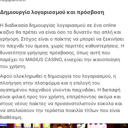
Δημιουργία λογαριασμού και πρόσβαση
Η διαδικασία δημιουργίας λογαριασμού σε ένα online
καζίνο θα πρέπει να είναι όσο το δυνατόν πιο απλή και
γρήγορη. Στόχος είναι ο παίκτης να μπορεί να ξεκινήσει
το παιχνίδι του άμεσα, χωρίς περιττές καθυστερήσεις. Η
δυνατότητα γρήγορης πρόσβασης, όπως αυτή που
παρέχει το MAGIUS CASINO, ενισχύει την ικανοποίηση
του χρήστη.
Αφού ολοκληρωθεί η δημιουργία του λογαριασμού, η
πλοήγηση στην πλατφόρμα και η επιλογή του
αγαπημένου παιχνιδιού γίνονται παιχνιδάκι. Η διεπαφή
είναι φιλική προς τον χρήστη, επιτρέποντας ακόμα και
στους νέους παίκτες να προσανατολιστούν εύκολα και
να απολαύσουν την τεράστια ποικιλία τίτλων που είναι
διαθέσιμη.