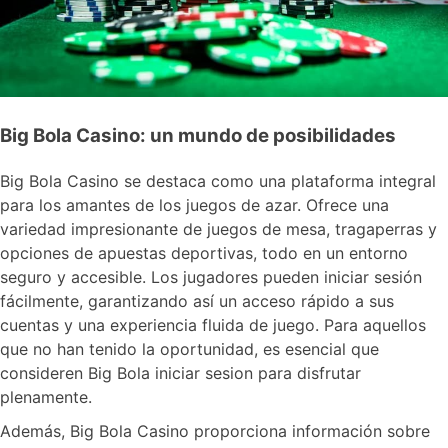
Big Bola Casino: un mundo de posibilidades
Big Bola Casino se destaca como una plataforma integral
para los amantes de los juegos de azar. Ofrece una
variedad impresionante de juegos de mesa, tragaperras y
opciones de apuestas deportivas, todo en un entorno
seguro y accesible. Los jugadores pueden iniciar sesión
fácilmente, garantizando así un acceso rápido a sus
cuentas y una experiencia fluida de juego. Para aquellos
que no han tenido la oportunidad, es esencial que
consideren Big Bola iniciar sesion para disfrutar
plenamente.
Además, Big Bola Casino proporciona información sobre