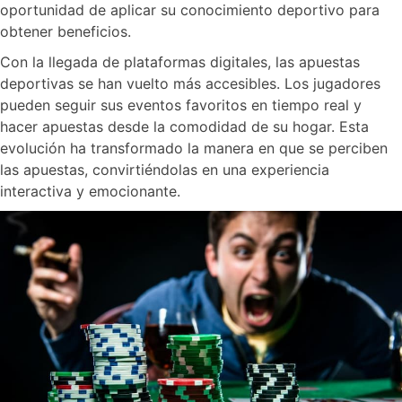
oportunidad de aplicar su conocimiento deportivo para
obtener beneficios.
Con la llegada de plataformas digitales, las apuestas
deportivas se han vuelto más accesibles. Los jugadores
pueden seguir sus eventos favoritos en tiempo real y
hacer apuestas desde la comodidad de su hogar. Esta
evolución ha transformado la manera en que se perciben
las apuestas, convirtiéndolas en una experiencia
interactiva y emocionante.