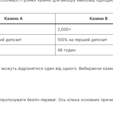
 особливості різних казино для вибору найбільш підход
Казино A
Казино B
2,000+
ий депозит
100% на перший депозит
48 годин
о можуть відрізнятися один від одного. Вибираючи казин
апропонувати безліч переваг. Ось кілька основних причи