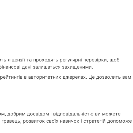
ь ліцензії та проходять регулярні перевірки, щоб
 фінансові дані залишаться захищеними.
а рейтингів в авторитетних джерелах. Це дозволить вам
дом, добрим досвідом і відповідальністю ви можете
 гравець, розвиток своїх навичок і стратегій допоможе