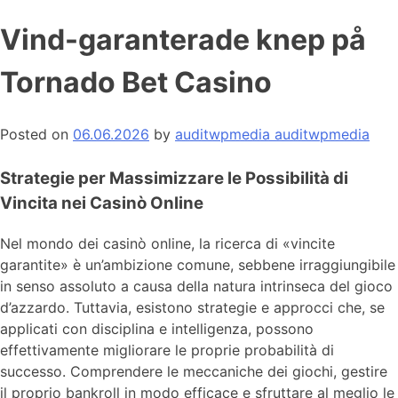
Vind-garanterade knep på
Tornado Bet Casino
Posted on
06.06.2026
by
auditwpmedia auditwpmedia
Strategie per Massimizzare le Possibilità di
Vincita nei Casinò Online
Nel mondo dei casinò online, la ricerca di «vincite
garantite» è un’ambizione comune, sebbene irraggiungibile
in senso assoluto a causa della natura intrinseca del gioco
d’azzardo. Tuttavia, esistono strategie e approcci che, se
applicati con disciplina e intelligenza, possono
effettivamente migliorare le proprie probabilità di
successo. Comprendere le meccaniche dei giochi, gestire
il proprio bankroll in modo efficace e sfruttare al meglio le