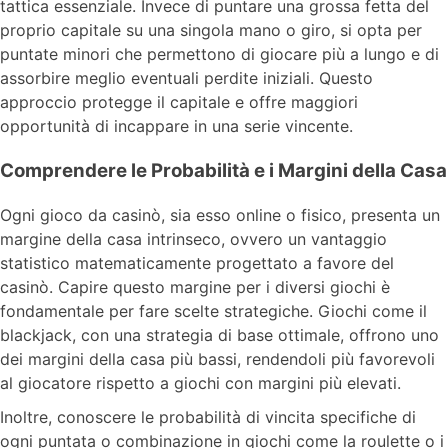
tattica essenziale. Invece di puntare una grossa fetta del
proprio capitale su una singola mano o giro, si opta per
puntate minori che permettono di giocare più a lungo e di
assorbire meglio eventuali perdite iniziali. Questo
approccio protegge il capitale e offre maggiori
opportunità di incappare in una serie vincente.
Comprendere le Probabilità e i Margini della Casa
Ogni gioco da casinò, sia esso online o fisico, presenta un
margine della casa intrinseco, ovvero un vantaggio
statistico matematicamente progettato a favore del
casinò. Capire questo margine per i diversi giochi è
fondamentale per fare scelte strategiche. Giochi come il
blackjack, con una strategia di base ottimale, offrono uno
dei margini della casa più bassi, rendendoli più favorevoli
al giocatore rispetto a giochi con margini più elevati.
Inoltre, conoscere le probabilità di vincita specifiche di
ogni puntata o combinazione in giochi come la roulette o i