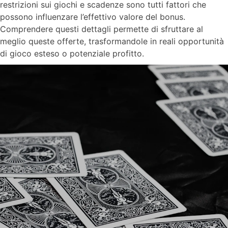
restrizioni sui giochi e scadenze sono tutti fattori che
possono influenzare l’effettivo valore del bonus.
Comprendere questi dettagli permette di sfruttare al
meglio queste offerte, trasformandole in reali opportunità
di gioco esteso o potenziale profitto.