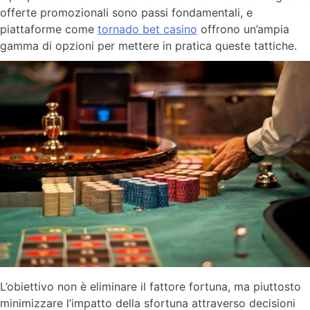
offerte promozionali sono passi fondamentali, e
piattaforme come
tornado bet casino
offrono un’ampia
gamma di opzioni per mettere in pratica queste tattiche.
L’obiettivo non è eliminare il fattore fortuna, ma piuttosto
minimizzare l’impatto della sfortuna attraverso decisioni