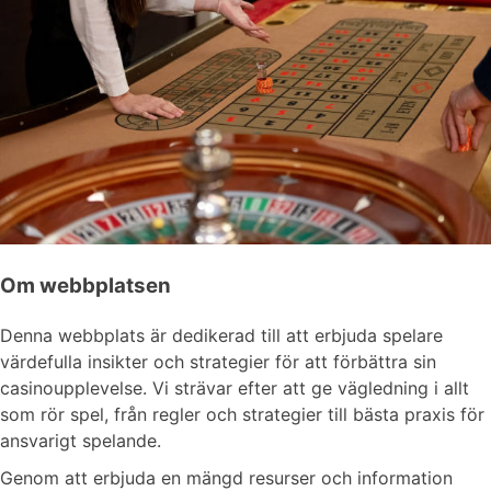
Om webbplatsen
Denna webbplats är dedikerad till att erbjuda spelare
värdefulla insikter och strategier för att förbättra sin
casinoupplevelse. Vi strävar efter att ge vägledning i allt
som rör spel, från regler och strategier till bästa praxis för
ansvarigt spelande.
Genom att erbjuda en mängd resurser och information