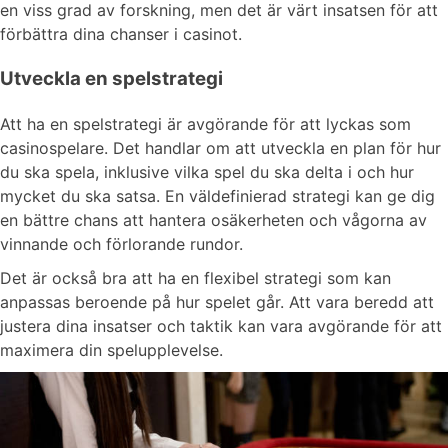
en viss grad av forskning, men det är värt insatsen för att
förbättra dina chanser i casinot.
Utveckla en spelstrategi
Att ha en spelstrategi är avgörande för att lyckas som
casinospelare. Det handlar om att utveckla en plan för hur
du ska spela, inklusive vilka spel du ska delta i och hur
mycket du ska satsa. En väldefinierad strategi kan ge dig
en bättre chans att hantera osäkerheten och vågorna av
vinnande och förlorande rundor.
Det är också bra att ha en flexibel strategi som kan
anpassas beroende på hur spelet går. Att vara beredd att
justera dina insatser och taktik kan vara avgörande för att
maximera din spelupplevelse.