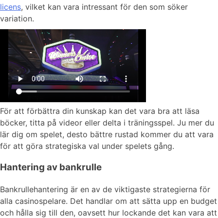
licens
, vilket kan vara intressant för den som söker
variation.
För att förbättra din kunskap kan det vara bra att läsa
böcker, titta på videor eller delta i träningsspel. Ju mer du
lär dig om spelet, desto bättre rustad kommer du att vara
för att göra strategiska val under spelets gång.
Hantering av bankrulle
Bankrullehantering är en av de viktigaste strategierna för
alla casinospelare. Det handlar om att sätta upp en budget
och hålla sig till den, oavsett hur lockande det kan vara att