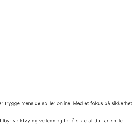
r trygge mens de spiller online. Med et fokus på sikkerhet,
tilbyr verktøy og veiledning for å sikre at du kan spille