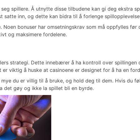
seg spillere. Å utnytte disse tilbudene kan gi deg ekstra sp
t satte inn, og dette kan bidra til å forlenge spilloppleve
ye. Noen bonuser har omsetningskrav som må oppfylles før du
tivt og maksimere fordelene.
illers strategi. Dette innebærer å ha kontroll over spilli
er viktig å huske at casinoene er designet for å ha en fordel,
r mye du er villig til å bruke, og hold deg til dem. Hvis du f
 det gøy og ikke la spillet bli en byrde.