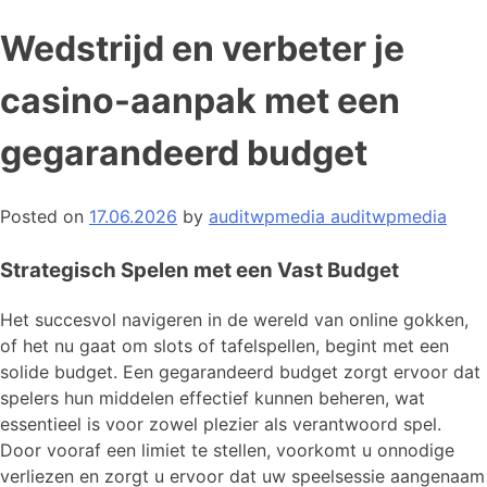
Wedstrijd en verbeter je
casino-aanpak met een
gegarandeerd budget
Posted on
17.06.2026
by
auditwpmedia auditwpmedia
Strategisch Spelen met een Vast Budget
Het succesvol navigeren in de wereld van online gokken,
of het nu gaat om slots of tafelspellen, begint met een
solide budget. Een gegarandeerd budget zorgt ervoor dat
spelers hun middelen effectief kunnen beheren, wat
essentieel is voor zowel plezier als verantwoord spel.
Door vooraf een limiet te stellen, voorkomt u onnodige
verliezen en zorgt u ervoor dat uw speelsessie aangenaam