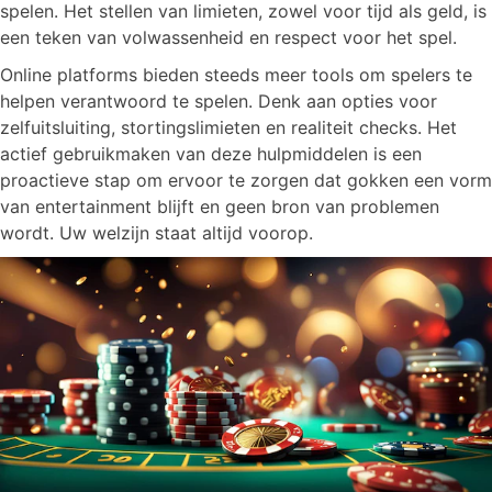
spelen. Het stellen van limieten, zowel voor tijd als geld, is
een teken van volwassenheid en respect voor het spel.
Online platforms bieden steeds meer tools om spelers te
helpen verantwoord te spelen. Denk aan opties voor
zelfuitsluiting, stortingslimieten en realiteit checks. Het
actief gebruikmaken van deze hulpmiddelen is een
proactieve stap om ervoor te zorgen dat gokken een vorm
van entertainment blijft en geen bron van problemen
wordt. Uw welzijn staat altijd voorop.