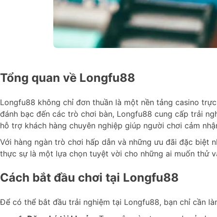
Tổng quan về Longfu88
Longfu88 không chỉ đơn thuần là một nền tảng casino trực
đánh bạc đến các trò chơi bàn, Longfu88 cung cấp trải ng
hỗ trợ khách hàng chuyên nghiệp giúp người chơi cảm nhận 
Với hàng ngàn trò chơi hấp dẫn và những ưu đãi đặc biệt
thực sự là một lựa chọn tuyệt vời cho những ai muốn thử vậ
Cách bắt đầu chơi tại Longfu88
Để có thể bắt đầu trải nghiệm tại Longfu88, bạn chỉ cần 