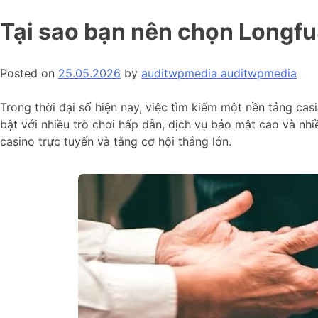
Tại sao bạn nên chọn Longfu
Posted on
25.05.2026
by
auditwpmedia auditwpmedia
Trong thời đại số hiện nay, việc tìm kiếm một nền tảng casi
bật với nhiều trò chơi hấp dẫn, dịch vụ bảo mật cao và nhiề
casino trực tuyến và tăng cơ hội thắng lớn.