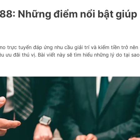
88: Những điểm nổi bật giúp 
no trực tuyến đáp ứng nhu cầu giải trí và kiếm tiền trở nên
u ưu đãi thú vị. Bài viết này sẽ tìm hiểu những lý do tại s