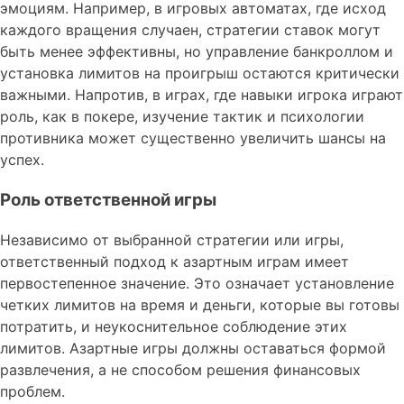
эмоциям. Например, в игровых автоматах, где исход
каждого вращения случаен, стратегии ставок могут
быть менее эффективны, но управление банкроллом и
установка лимитов на проигрыш остаются критически
важными. Напротив, в играх, где навыки игрока играют
роль, как в покере, изучение тактик и психологии
противника может существенно увеличить шансы на
успех.
Роль ответственной игры
Независимо от выбранной стратегии или игры,
ответственный подход к азартным играм имеет
первостепенное значение. Это означает установление
четких лимитов на время и деньги, которые вы готовы
потратить, и неукоснительное соблюдение этих
лимитов. Азартные игры должны оставаться формой
развлечения, а не способом решения финансовых
проблем.