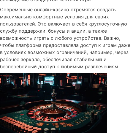
Современные онлайн-казино стремятся создать
максимально комфортные условия для своих
пользователей. Это включает в себя круглосуточную
службу поддержки, бонусы и акции, а также
возможность играть с любого устройства. Важно,
чтобы платформа предоставляла доступ к играм даже
в условиях возможных ограничений, например, через
рабочее зеркало, обеспечивая стабильный и
бесперебойный доступ к любимым развлечениям.