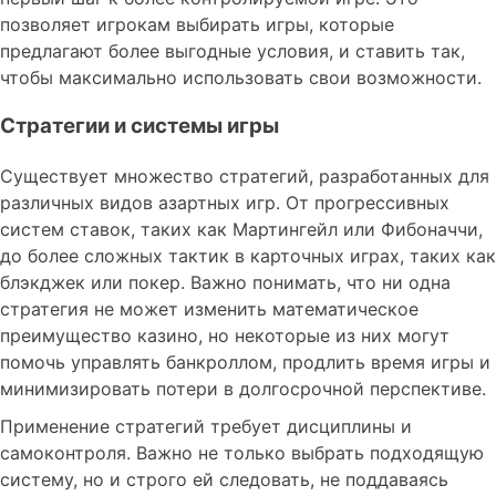
позволяет игрокам выбирать игры, которые
предлагают более выгодные условия, и ставить так,
чтобы максимально использовать свои возможности.
Стратегии и системы игры
Существует множество стратегий, разработанных для
различных видов азартных игр. От прогрессивных
систем ставок, таких как Мартингейл или Фибоначчи,
до более сложных тактик в карточных играх, таких как
блэкджек или покер. Важно понимать, что ни одна
стратегия не может изменить математическое
преимущество казино, но некоторые из них могут
помочь управлять банкроллом, продлить время игры и
минимизировать потери в долгосрочной перспективе.
Применение стратегий требует дисциплины и
самоконтроля. Важно не только выбрать подходящую
систему, но и строго ей следовать, не поддаваясь