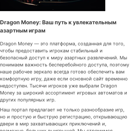
Dragon Money: Ваш путь к увлекательным
азартным играм
Dragon Money — это платформа, созданная для того,
чтобы предоставить игрокам стабильный и
безопасный доступ к миру азартных развлечений. Мы
понимаем важность бесперебойного доступа, поэтому
наше рабочее зеркало всегда готово обеспечить вам
комфортную игру, даже если основной сайт временно
недоступен. Тысячи игроков уже выбрали Dragon
Money за широкий ассортимент игровых автоматов и
других популярных игр.
Наш портал предлагает не только разнообразие игр,
но и простую и быструю регистрацию, открывающую
двери в мир захватывающих приключений и,
возможно, больших выигрышей. Мы стремимся