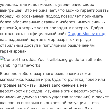
удовольствия и, возможно, к увеличению своих
выигрышей. Это не означает, что можно гарантировать
победу, но осознанный подход позволяет принимать
более обоснованные ставки и избегать импульсивных
решений, которые часто приводят к потерям. Добро
пожаловать на официальный сайт
Dragon Money вход
,
ваш надежный портал в мир азартных игр, где
стабильный доступ к популярным развлечениям
гарантирован.
В основе любого азартного развлечения лежит
математика. Каждая игра, будь то рулетка, покер или
игровые автоматы, имеет заложенные в нее
вероятности исходов. Изучение этих вероятностей,
понимание домуса (преимущества заведения) и расчет
шансов на выигрыш в конкретной ситуации — это
первый шаг к более контролируемой игре. Это