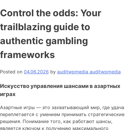
Control the odds: Your
trailblazing guide to
authentic gambling
frameworks
Posted on
04.06.2026
by
auditwpmedia auditwpmedia
Искусство управления шансами в азартных
играх
Азартные игры — это захватывающий мир, где удача
переплетается с умением принимать стратегические
решения. Понимание того, как работают шансы,
является ключом к получению максимального