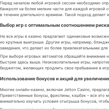
Перед началом любой игровой сессии необходимо опре
банкролл на более мелкие части для каждой игровой 
в течение длительного времени. Такой подход делает 
Выбор игр с оптимальным соотношением риска
Не все игры в казино предлагают одинаковые возможно
но крупные выигрыши. Другие игры, например, блэкдж
заведения, что делает их более привлекательными для
При выборе игровых автоматов обращайте внимание н
быстрее здесь выше. Низковолатильные игры, напроти
бюджетом, желающих продлить свое пребывание в игре
Использование бонусов и акций для увеличени
Многие онлайн-казино, включая Jetton Casino, предла
Приветственные бонусы, фриспины, кэшбэк – все это 
внимательно изучать условия отыгрыша бонусов, чтобы