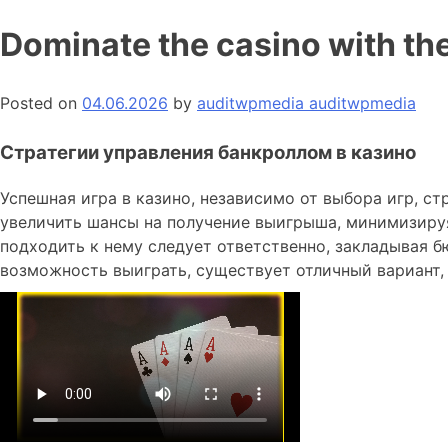
Dominate the casino with t
Posted on
04.06.2026
by
auditwpmedia auditwpmedia
Стратегии управления банкроллом в казино
Успешная игра в казино, независимо от выбора игр, с
увеличить шансы на получение выигрыша, минимизируя 
подходить к нему следует ответственно, закладывая б
возможность выиграть, существует отличный вариант