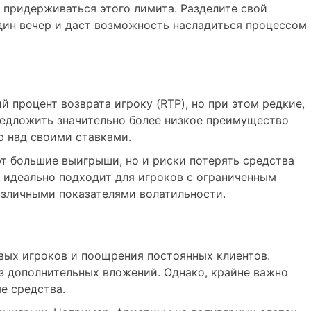
 придерживаться этого лимита. Разделите свой
дин вечер и даст возможность насладиться процессом
 процент возврата игроку (RTP), но при этом редкие,
редложить значительно более низкое преимущество
ю над своими ставками.
т большие выигрыши, но и риски потерять средства
о идеально подходит для игроков с ограниченным
азличными показателями волатильности.
овых игроков и поощрения постоянных клиентов.
з дополнительных вложений. Однако, крайне важно
е средства.