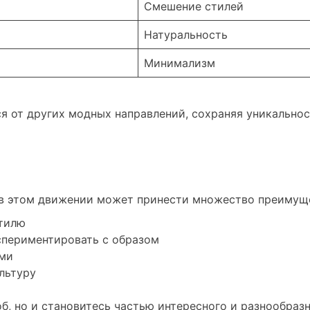
я
Смешение стилей
Натуральность
Минимализм
ся от других модных направлений, сохраняя уникально
ие в этом движении может принести множество преимущ
стилю
периментировать с образом
ми
льтуру
об, но и становитесь частью интересного и разнообра