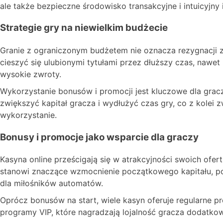
ale także bezpieczne środowisko transakcyjne i intuicyjn
Strategie gry na niewielkim budżecie
Granie z ograniczonym budżetem nie oznacza rezygnacji z
cieszyć się ulubionymi tytułami przez dłuższy czas, nawet 
wysokie zwroty.
Wykorzystanie bonusów i promocji jest kluczowe dla gr
zwiększyć kapitał gracza i wydłużyć czas gry, co z kolei z
wykorzystanie.
Bonusy i promocje jako wsparcie dla graczy
Kasyna online prześcigają się w atrakcyjności swoich of
stanowi znaczące wzmocnienie początkowego kapitału, poz
dla miłośników automatów.
Oprócz bonusów na start, wiele kasyn oferuje regularne p
programy VIP, które nagradzają lojalność gracza dodatkow