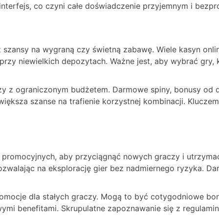
y interfejs, co czyni całe doświadczenie przyjemnym i bez
 szansy na wygraną czy świetną zabawę. Wiele kasyn onlin
przy niewielkich depozytach. Ważne jest, aby wybrać gry, k
aczy z ograniczonym budżetem. Darmowe spiny, bonusy od
większa szanse na trafienie korzystnej kombinacji. Kluczem 
ert promocyjnych, aby przyciągnąć nowych graczy i utrzym
walając na eksplorację gier bez nadmiernego ryzyka. Dar
romocje dla stałych graczy. Mogą to być cotygodniowe bonu
ymi benefitami. Skrupulatne zapoznawanie się z regulamin