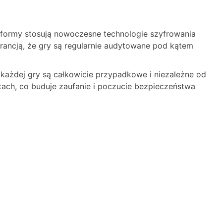
tformy stosują nowoczesne technologie szyfrowania
rancją, że gry są regularnie audytowane pod kątem
każdej gry są całkowicie przypadkowe i niezależne od
tach, co buduje zaufanie i poczucie bezpieczeństwa