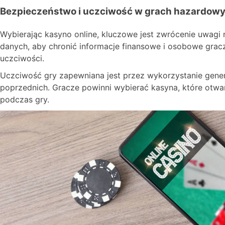
Bezpieczeństwo i uczciwość w grach hazardowy
Wybierając kasyno online, kluczowe jest zwrócenie uwagi
danych, aby chronić informacje finansowe i osobowe gracz
uczciwości.
Uczciwość gry zapewniana jest przez wykorzystanie genera
poprzednich. Gracze powinni wybierać kasyna, które otwar
podczas gry.