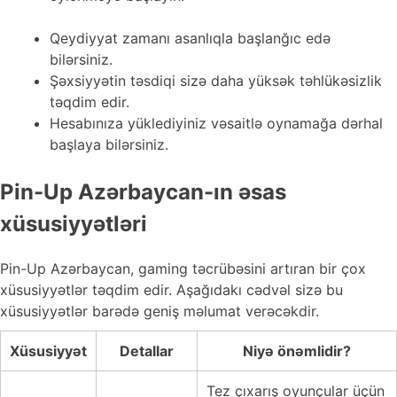
Qeydiyyat zamanı asanlıqla başlanğıc edə
bilərsiniz.
Şəxsiyyətin təsdiqi sizə daha yüksək təhlükəsizlik
təqdim edir.
Hesabınıza yüklediyiniz vəsaitlə oynamağa dərhal
başlaya bilərsiniz.
Pin-Up Azərbaycan-ın əsas
xüsusiyyətləri
Pin-Up Azərbaycan, gaming təcrübəsini artıran bir çox
xüsusiyyətlər təqdim edir. Aşağıdakı cədvəl sizə bu
xüsusiyyətlər barədə geniş məlumat verəcəkdir.
Xüsusiyyət
Detallar
Niyə önəmlidir?
Tez çıxarış oyunçular üçün