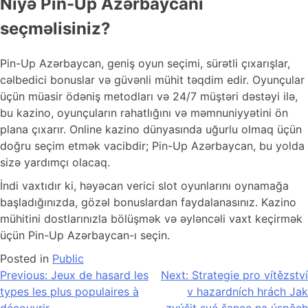
Niyə Pin-Up Azərbaycanı
seçməlisiniz?
Pin-Up Azərbaycan, geniş oyun seçimi, sürətli çıxarışlar,
cəlbedici bonuslar və güvənli mühit təqdim edir. Oyunçular
üçün müasir ödəniş metodları və 24/7 müştəri dəstəyi ilə,
bu kazino, oyunçuların rahatlığını və məmnuniyyətini ön
plana çıxarır. Online kazino dünyasında uğurlu olmaq üçün
doğru seçim etmək vacibdir; Pin-Up Azərbaycan, bu yolda
sizə yardımçı olacaq.
İndi vaxtıdır ki, həyəcan verici slot oyunlarını oynamağa
başladığınızda, gözəl bonuslardan faydalanasınız. Kazino
mühitini dostlarınızla bölüşmək və əyləncəli vaxt keçirmək
üçün Pin-Up Azərbaycan-ı seçin.
Posted in
Public
Previous:
Jeux de hasard les
Next:
Strategie pro vítězství
types les plus populaires à
v hazardních hrách Jak