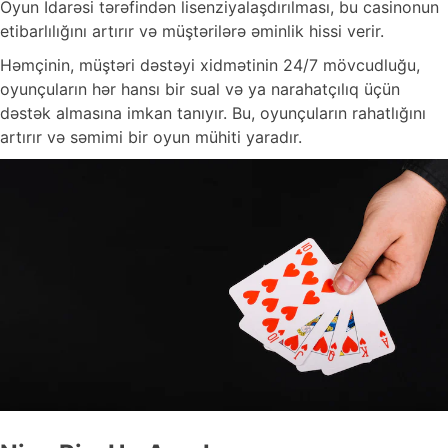
Oyun İdarəsi tərəfindən lisenziyalaşdırılması, bu casinonun
etibarlılığını artırır və müştərilərə əminlik hissi verir.
Həmçinin, müştəri dəstəyi xidmətinin 24/7 mövcudluğu,
oyunçuların hər hansı bir sual və ya narahatçılıq üçün
dəstək almasına imkan tanıyır. Bu, oyunçuların rahatlığını
artırır və səmimi bir oyun mühiti yaradır.