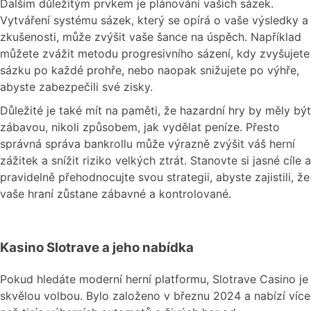
Dalším důležitým prvkem je plánování vašich sázek.
Vytváření systému sázek, který se opírá o vaše výsledky a
zkušenosti, může zvýšit vaše šance na úspěch. Například
můžete zvážit metodu progresivního sázení, kdy zvyšujete
sázku po každé prohře, nebo naopak snižujete po výhře,
abyste zabezpečili své zisky.
Důležité je také mít na paměti, že hazardní hry by měly být
zábavou, nikoli způsobem, jak vydělat peníze. Přesto
správná správa bankrollu může výrazně zvýšit váš herní
zážitek a snížit riziko velkých ztrát. Stanovte si jasné cíle a
pravidelně přehodnocujte svou strategii, abyste zajistili, že
vaše hraní zůstane zábavné a kontrolované.
Kasino Slotrave a jeho nabídka
Pokud hledáte moderní herní platformu, Slotrave Casino je
skvělou volbou. Bylo založeno v březnu 2024 a nabízí více