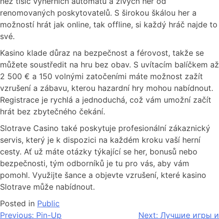
než tisíc výherních automatů a živých her od
renomovaných poskytovatelů. S širokou škálou her a
možností hrát jak online, tak offline, si každý hráč najde to
své.
Kasino klade důraz na bezpečnost a férovost, takže se
můžete soustředit na hru bez obav. S uvítacím balíčkem až
2 500 € a 150 volnými zatočeními máte možnost zažít
vzrušení a zábavu, kterou hazardní hry mohou nabídnout.
Registrace je rychlá a jednoduchá, což vám umožní začít
hrát bez zbytečného čekání.
Slotrave Casino také poskytuje profesionální zákaznický
servis, který je k dispozici na každém kroku vaší herní
cesty. Ať už máte otázky týkající se her, bonusů nebo
bezpečnosti, tým odborníků je tu pro vás, aby vám
pomohl. Využijte šance a objevte vzrušení, které kasino
Slotrave může nabídnout.
Posted in
Public
Previous:
Pin-Up
Next:
Лучшие игры и