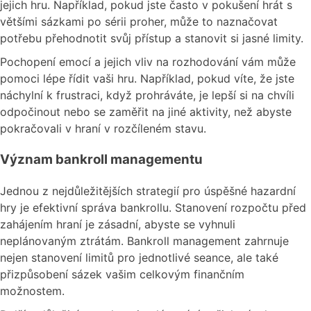
jejich hru. Například, pokud jste často v pokušení hrát s
většími sázkami po sérii proher, může to naznačovat
potřebu přehodnotit svůj přístup a stanovit si jasné limity.
Pochopení emocí a jejich vliv na rozhodování vám může
pomoci lépe řídit vaši hru. Například, pokud víte, že jste
náchylní k frustraci, když prohráváte, je lepší si na chvíli
odpočinout nebo se zaměřit na jiné aktivity, než abyste
pokračovali v hraní v rozčíleném stavu.
Význam bankroll managementu
Jednou z nejdůležitějších strategií pro úspěšné hazardní
hry je efektivní správa bankrollu. Stanovení rozpočtu před
zahájením hraní je zásadní, abyste se vyhnuli
neplánovaným ztrátám. Bankroll management zahrnuje
nejen stanovení limitů pro jednotlivé seance, ale také
přizpůsobení sázek vašim celkovým finančním
možnostem.