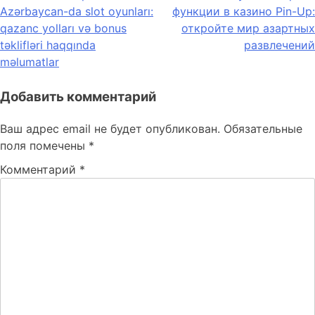
Azərbaycan-da slot oyunları:
функции в казино Pin-Up:
qazanc yolları və bonus
откройте мир азартных
təklifləri haqqında
развлечений
məlumatlar
Добавить комментарий
Ваш адрес email не будет опубликован.
Обязательные
поля помечены
*
Комментарий
*