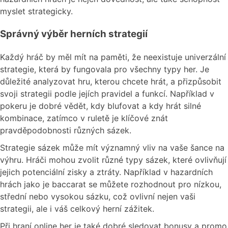
myslet strategicky.
Správný výběr herních strategií
Každý hráč by měl mít na paměti, že neexistuje univerzální
strategie, která by fungovala pro všechny typy her. Je
důležité analyzovat hru, kterou chcete hrát, a přizpůsobit
svoji strategii podle jejích pravidel a funkcí. Například v
pokeru je dobré vědět, kdy blufovat a kdy hrát silné
kombinace, zatímco v ruletě je klíčové znát
pravděpodobnosti různých sázek.
Strategie sázek může mít významný vliv na vaše šance na
výhru. Hráči mohou zvolit různé typy sázek, které ovlivňují
jejich potenciální zisky a ztráty. Například v hazardních
hrách jako je baccarat se můžete rozhodnout pro nízkou,
střední nebo vysokou sázku, což ovlivní nejen vaši
strategii, ale i váš celkový herní zážitek.
Při hraní online her je také dobré sledovat bonusy a promo