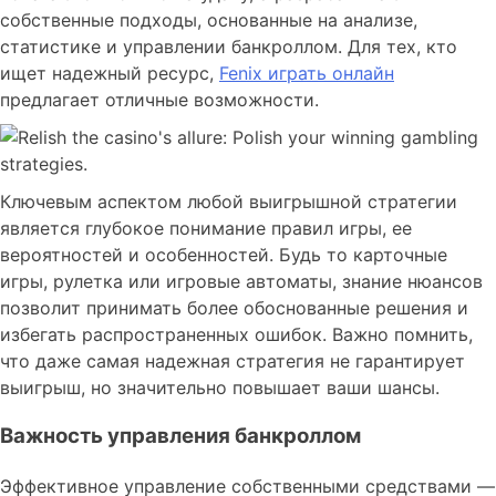
собственные подходы, основанные на анализе,
статистике и управлении банкроллом. Для тех, кто
ищет надежный ресурс,
Fenix играть онлайн
предлагает отличные возможности.
Ключевым аспектом любой выигрышной стратегии
является глубокое понимание правил игры, ее
вероятностей и особенностей. Будь то карточные
игры, рулетка или игровые автоматы, знание нюансов
позволит принимать более обоснованные решения и
избегать распространенных ошибок. Важно помнить,
что даже самая надежная стратегия не гарантирует
выигрыш, но значительно повышает ваши шансы.
Важность управления банкроллом
Эффективное управление собственными средствами —