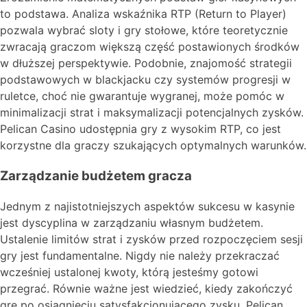
to podstawa. Analiza wskaźnika RTP (Return to Player)
pozwala wybrać sloty i gry stołowe, które teoretycznie
zwracają graczom większą część postawionych środków
w dłuższej perspektywie. Podobnie, znajomość strategii
podstawowych w blackjacku czy systemów progresji w
ruletce, choć nie gwarantuje wygranej, może pomóc w
minimalizacji strat i maksymalizacji potencjalnych zysków.
Pelican Casino udostępnia gry z wysokim RTP, co jest
korzystne dla graczy szukających optymalnych warunków.
Zarządzanie budżetem gracza
Jednym z najistotniejszych aspektów sukcesu w kasynie
jest dyscyplina w zarządzaniu własnym budżetem.
Ustalenie limitów strat i zysków przed rozpoczęciem sesji
gry jest fundamentalne. Nigdy nie należy przekraczać
wcześniej ustalonej kwoty, którą jesteśmy gotowi
przegrać. Równie ważne jest wiedzieć, kiedy zakończyć
grę po osiągnięciu satysfakcjonującego zysku. Pelican