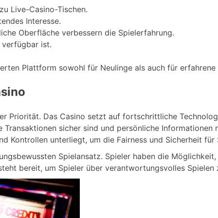
zu Live-Casino-Tischen.
endes Interesse.
iche Oberfläche verbessern die Spielerfahrung.
verfügbar ist.
rten Plattform sowohl für Neulinge als auch für erfahrene 
asino
er Priorität. Das Casino setzt auf fortschrittliche Technolo
e Transaktionen sicher sind und persönliche Informationen n
d Kontrollen unterliegt, um die Fairness und Sicherheit für 
ungsbewussten Spielansatz. Spieler haben die Möglichkeit, 
teht bereit, um Spieler über verantwortungsvolles Spielen 