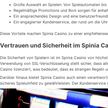
Große Auswahl an Spielen: Von Spielautomaten bis 
Regelmäßige Promotions und Boni sorgen für anhalt
Ein ansprechendes Design und eine benutzerfreundl
Ein engagierter Kundenservice, der rund um die Uhr 
Diese Vorteile machen Spinia Casino zu einer empfehlenswe
Vertrauen und Sicherheit im Spinia C
Die Sicherheit von Spielern ist im Spinia Casino von höchst
Verwendung von SSL-Verschlüsselung stellt sicher, dass all
Casino lizenziert, was bedeutet, dass es strengen Regeln un
Darüber hinaus bietet Spinia Casino auch einen verantwort
sicheres Spielumfeld zu gewährleisten. Der Kundenservice s