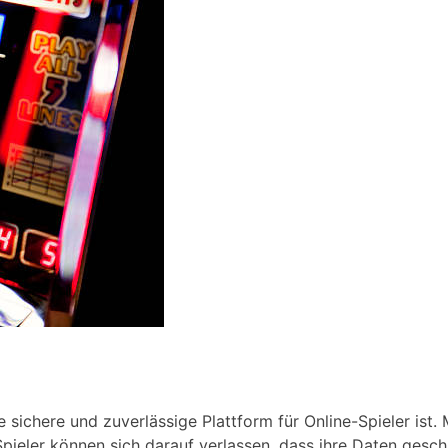
ichere und zuverlässige Plattform für Online-Spieler ist. M
pieler können sich darauf verlassen, dass ihre Daten gesch