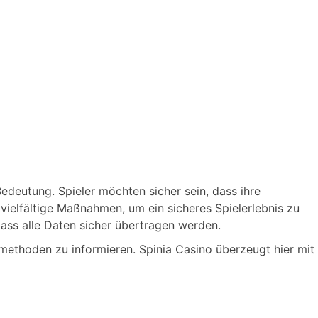
edeutung. Spieler möchten sicher sein, dass ihre
 vielfältige Maßnahmen, um ein sicheres Spielerlebnis zu
dass alle Daten sicher übertragen werden.
smethoden zu informieren. Spinia Casino überzeugt hier mit