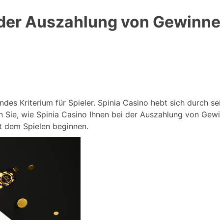
 der Auszahlung von Gewinnen
endes Kriterium für Spieler. Spinia Casino hebt sich durch 
n Sie, wie Spinia Casino Ihnen bei der Auszahlung von Gewi
t dem Spielen beginnen.