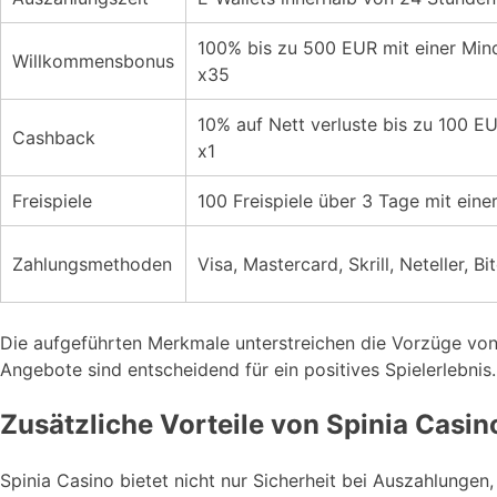
100% bis zu 500 EUR mit einer Mi
Willkommensbonus
x35
10% auf Nett verluste bis zu 100 
Cashback
x1
Freispiele
100 Freispiele über 3 Tage mit ein
Zahlungsmethoden
Visa, Mastercard, Skrill, Neteller, Bi
Die aufgeführten Merkmale unterstreichen die Vorzüge von S
Angebote sind entscheidend für ein positives Spielerlebnis.
Zusätzliche Vorteile von Spinia Casin
Spinia Casino bietet nicht nur Sicherheit bei Auszahlungen,