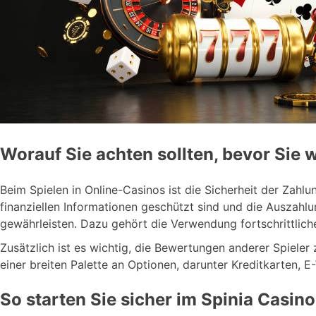
Worauf Sie achten sollten, bevor Sie 
Beim Spielen in Online-Casinos ist die Sicherheit der Zahl
finanziellen Informationen geschützt sind und die Auszahlu
gewährleisten. Dazu gehört die Verwendung fortschrittlich
Zusätzlich ist es wichtig, die Bewertungen anderer Spiele
einer breiten Palette an Optionen, darunter Kreditkarten, 
So starten Sie sicher im Spinia Casino