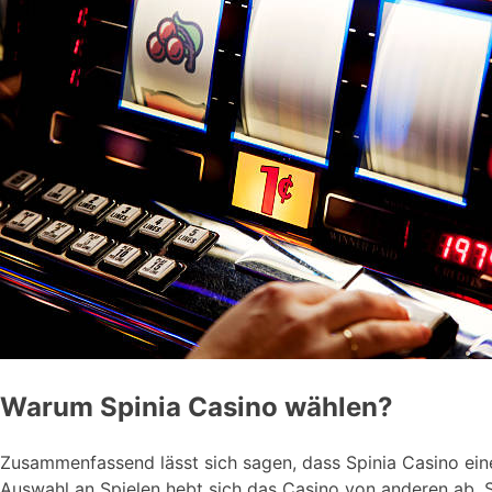
Warum Spinia Casino wählen?
Zusammenfassend lässt sich sagen, dass Spinia Casino eine s
Auswahl an Spielen hebt sich das Casino von anderen ab. S