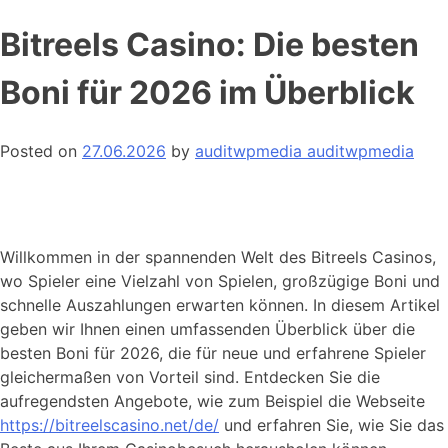
Bitreels Casino: Die besten
Boni für 2026 im Überblick
Posted on
27.06.2026
by
auditwpmedia auditwpmedia
Willkommen in der spannenden Welt des Bitreels Casinos,
wo Spieler eine Vielzahl von Spielen, großzügige Boni und
schnelle Auszahlungen erwarten können. In diesem Artikel
geben wir Ihnen einen umfassenden Überblick über die
besten Boni für 2026, die für neue und erfahrene Spieler
gleichermaßen von Vorteil sind. Entdecken Sie die
aufregendsten Angebote, wie zum Beispiel die Webseite
https://bitreelscasino.net/de/
und erfahren Sie, wie Sie das