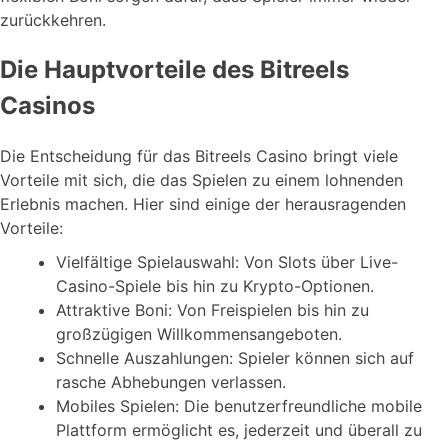
zurückkehren.
Die Hauptvorteile des Bitreels
Casinos
Die Entscheidung für das Bitreels Casino bringt viele
Vorteile mit sich, die das Spielen zu einem lohnenden
Erlebnis machen. Hier sind einige der herausragenden
Vorteile:
Vielfältige Spielauswahl: Von Slots über Live-
Casino-Spiele bis hin zu Krypto-Optionen.
Attraktive Boni: Von Freispielen bis hin zu
großzügigen Willkommensangeboten.
Schnelle Auszahlungen: Spieler können sich auf
rasche Abhebungen verlassen.
Mobiles Spielen: Die benutzerfreundliche mobile
Plattform ermöglicht es, jederzeit und überall zu