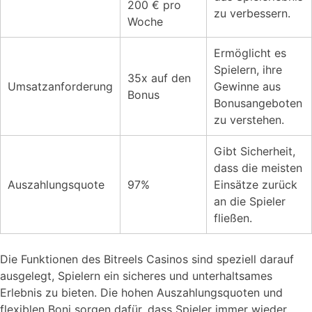
200 € pro
zu verbessern.
Woche
Ermöglicht es
Spielern, ihre
35x auf den
Umsatzanforderung
Gewinne aus
Bonus
Bonusangeboten
zu verstehen.
Gibt Sicherheit,
dass die meisten
Auszahlungsquote
97%
Einsätze zurück
an die Spieler
fließen.
Die Funktionen des Bitreels Casinos sind speziell darauf
ausgelegt, Spielern ein sicheres und unterhaltsames
Erlebnis zu bieten. Die hohen Auszahlungsquoten und
flexiblen Boni sorgen dafür, dass Spieler immer wieder