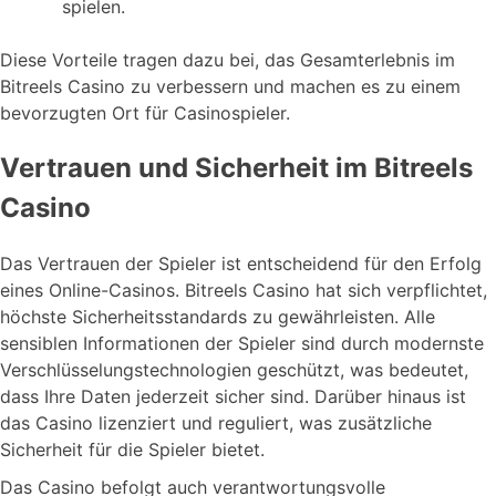
spielen.
Diese Vorteile tragen dazu bei, das Gesamterlebnis im
Bitreels Casino zu verbessern und machen es zu einem
bevorzugten Ort für Casinospieler.
Vertrauen und Sicherheit im Bitreels
Casino
Das Vertrauen der Spieler ist entscheidend für den Erfolg
eines Online-Casinos. Bitreels Casino hat sich verpflichtet,
höchste Sicherheitsstandards zu gewährleisten. Alle
sensiblen Informationen der Spieler sind durch modernste
Verschlüsselungstechnologien geschützt, was bedeutet,
dass Ihre Daten jederzeit sicher sind. Darüber hinaus ist
das Casino lizenziert und reguliert, was zusätzliche
Sicherheit für die Spieler bietet.
Das Casino befolgt auch verantwortungsvolle