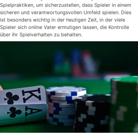
Spielpraktiken, um sicherzustellen, dass Spieler in einem
sicheren und verantwortungsvollen Umfeld spielen. Dies
ist besonders wichtig in der heutigen Zeit, in der viele
Spieler sich online Vater ermutigen lassen, die Kontrolle
über ihr Spielverhalten zu behalten.